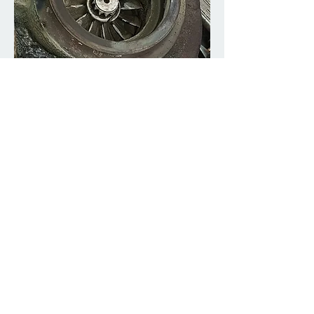
Guss Schweißen
Die Reparatur von Metallguss ist ein
aufwendiges verfahren. Doch auch in diesem
Bereich sind wir sehr erfahren.
Weitere Bilder